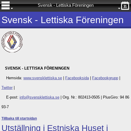
Svensk - Lettiska Föreningen
Svensk - Lettiska Föreningen
SVENSK - LETTISKA FÖRENINGEN
Hemsida:
www.svensklettiska.se
|
Facebooksida
|
Facebookgrupp
|
Twitter
|
E-post:
info@svensklettiska.se
|
Org. Nr.: 802413-0505 |
PlusGiro: 94 86
93-7
Tillbaka till startsidan
Utställning i Estniska Huset i