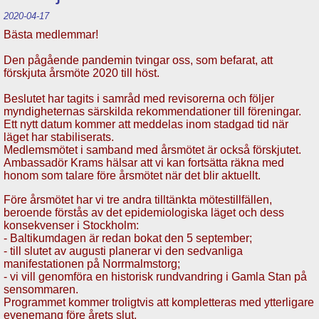
2020-04-17
Bästa medlemmar!
Den pågående pandemin tvingar oss, som befarat, att
förskjuta årsmöte 2020 till höst.
Beslutet har tagits i samråd med revisorerna och följer
myndigheternas särskilda rekommendationer till föreningar.
Ett nytt datum kommer att meddelas inom stadgad tid när
läget har stabiliserats.
Medlemsmötet i samband med årsmötet är också förskjutet.
Ambassadör Krams hälsar att vi kan fortsätta räkna med
honom som talare före årsmötet när det blir aktuellt.
Före årsmötet har vi tre andra tilltänkta mötestillfällen,
beroende förstås av det epidemiologiska läget och dess
konsekvenser i Stockholm:
- Baltikumdagen är redan bokat den 5 september;
- till slutet av augusti planerar vi den sedvanliga
manifestationen på Norrmalmstorg;
- vi vill genomföra en historisk rundvandring i Gamla Stan på
sensommaren.
Programmet kommer troligtvis att kompletteras med ytterligare
evenemang före årets slut.