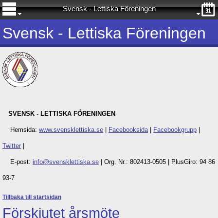
Svensk - Lettiska Föreningen
Svensk - Lettiska Föreningen
SVENSK - LETTISKA FÖRENINGEN
Hemsida:
www.svensklettiska.se
|
Facebooksida
|
Facebookgrupp
|
Twitter
|
E-post:
info@svensklettiska.se
|
Org. Nr.: 802413-0505 |
PlusGiro: 94 86
93-7
Tillbaka till startsidan
Förskjutet årsmöte