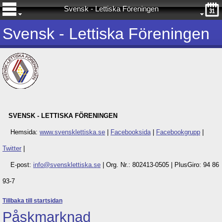
Svensk - Lettiska Föreningen
Svensk - Lettiska Föreningen
SVENSK - LETTISKA FÖRENINGEN
Hemsida:
www.svensklettiska.se
|
Facebooksida
|
Facebookgrupp
|
Twitter
|
E-post:
info@svensklettiska.se
|
Org. Nr.: 802413-0505 |
PlusGiro: 94 86
93-7
Tillbaka till startsidan
Påskmarknad