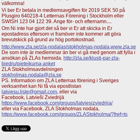
välkomna!
Vi ber Er betala in medlemsavgiften för 2019 SEK 50 på
Plusgiro ‪640218-4‬ Letternas Förening i Stockholm eller
SWISH ‪123 04 122 39‬. Ange för- och efternamn
...
.
Om Ni inte har gjort det så ber vi Er att skicka in Er
epostadress eftersom vi framöver inte kommer att göra
brevutskick på grund av hög portokostnad.
http://www.zla.se/zla-nodalas/stokholmas-nodala,www.zla.se
De som inte är medlemmar än ber vi gå med genom att fylla i
ansökan på ZLAs hemsida.
http://zla.se/klusti-par-zla-
biedru/pieteikuma-anket
ZLA Stokholmsavdelningen
stokholmas.nodala@zla.se
PS. Information om ZLA Letternas förening i Sveriges
verksamhet kan Ni få via epostlistan
latviesu.liste@gmail.com
,
eller via
Facebook, Latvieši Zviedrijā
https://www.facebook.com/groups/latviesizviedrija/
eller via Facebook, ZLA Stokholmas nodaļa,
https://www.facebook.com/groups/ZLAStokholma/?fref=ts