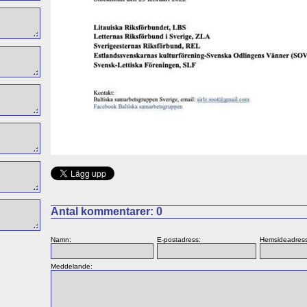
Antal kommentarer:
0
Namn:
E-postadress:
Hemsideadress
Meddelande: