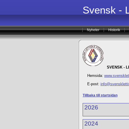
Svensk - 
Nyheter
Historik
SVENSK - 
Hemsida:
www.svensklet
E-post:
info@svenskletti
Tillbaka till startsidan
2026
2024