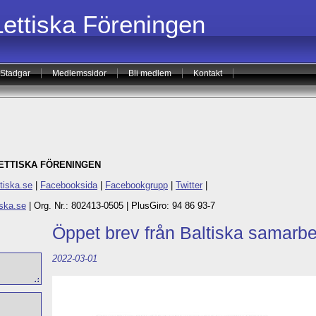
Lettiska Föreningen
Stadgar
Medlemssidor
Bli medlem
Kontakt
LETTISKA FÖRENINGEN
tiska.se
|
Facebooksida
|
Facebookgrupp
|
Twitter
|
ska.se
|
Org. Nr.: 802413-0505 |
PlusGiro: 94 86 93-7
Öppet brev från Baltiska samarb
2022-03-01