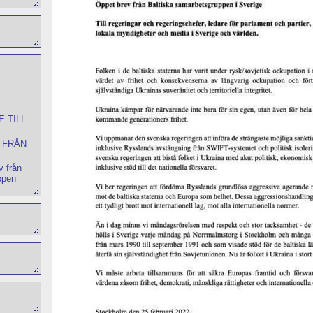
E TILL
 FRÅN
v från
ppen