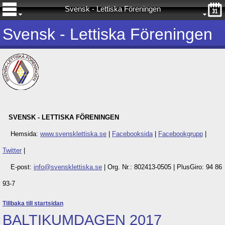
Svensk - Lettiska Föreningen
Svensk - Lettiska Föreningen
SVENSK - LETTISKA FÖRENINGEN
Hemsida:
www.svensklettiska.se
|
Facebooksida
|
Facebookgrupp
|
Twitter
|
E-post:
info@svensklettiska.se
|
Org. Nr.: 802413-0505 |
PlusGiro: 94 86
93-7
Tillbaka till startsidan
BALTIKUMDAGEN 2017