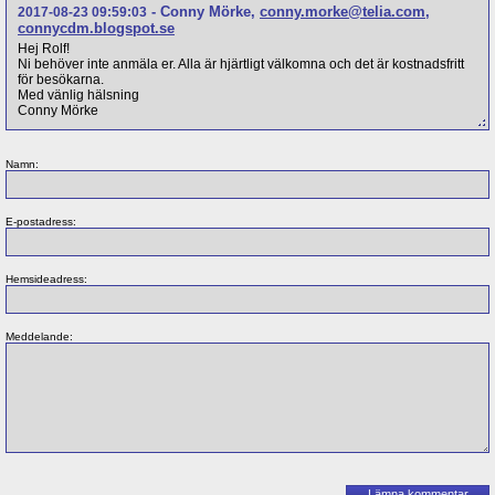
-
Conny Mörke
,
conny.morke@telia.com
,
2017-08-23 09:59:03
connycdm.blogspot.se
Hej Rolf!
Ni behöver inte anmäla er. Alla är hjärtligt välkomna och det är kostnadsfritt
för besökarna.
Med vänlig hälsning
Conny Mörke
Namn:
E-postadress:
Hemsideadress:
Meddelande: