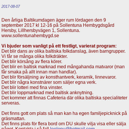
2017-08-07
Den årliga Baltikumdagen äger rum lördagen den 9
september 2017 kl 12-16 på Sollentuna Hembygdsgård
Hersby, Lillhersbyvägen 1, Sollentuna.
www.sollentunahembygd.se
Vi bjuder som vanligt på ett festligt, varierat program:
Det blir dans av olika baltiska folkdanslag, även barngrupper.
Vi får se många olika folkdräkter.
Det blir körsång av flera körer.
Det blir en baltisk marknad med mångahanda matvaror (man
får smaka på allt innan man handlar).
Det blir försäljning av konsthantverk, keramik, linnevaror.
Det blir några konstnärer som säljer egna verk.
Det blir lotteri med fina vinster.
Det blir loppmarknad med baltisk anknytning.
Det kommer att finnas Cafeteria där olika baltiska specialiteter
serveras.
Det finns gott om plats så man kan ha egen familjepicknick på
gräsmattan.
Det finns plats för flera bord om DU skulle vilja visa eller sälja
något. Kontakta i så fall
leelopu@hotmail.com