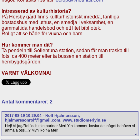
Intresserad av kulturhistoria?
På Hersby gård finns kullturhistoriskt inredda, lantliga
bostadshus med uthus, en smedja i veksamhet, en
gammaltida handelsbod och ett litet bibliotek.
Roligt att se både för vuxna och barn.
Hur kommer man dit?
Ta pendeln till Sollentuna station, sedan får man traska till
fots ca 400 meter eller ta bussen en station till
hembygdsgården.
VARMT VÄLKOMNA
!
Antal kommentarer:
2
-
Rolf Hjalmarsson
,
2017-08-19 10:29:04
hjalmarssonrolf@gmail.com
,
www.studiomeriyin.se
Hej! Vi jag/Rolf och min partner Meri Yin kommer..kostar det något behöver vi
anmäla oss...,? Mvh Rolf & Meri